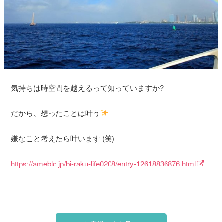
気持ちは時空間を越えるって知っていますか?
だから、想ったことは叶う
嫌なこと考えたら叶います (笑)
https://ameblo.jp/bi-raku-life0208/entry-12618836876.html