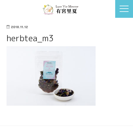
2018.11.12
herbtea_m3