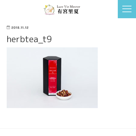
2018.11.12
herbtea_t9