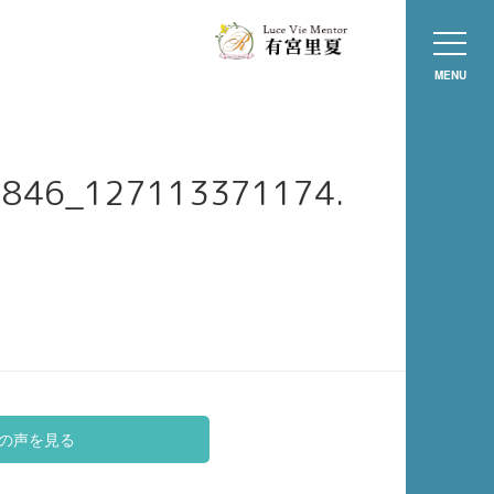
MENU
0846_127113371174.
の声を見る