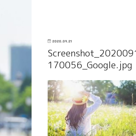
2020.09.21
Screenshot_202009
170056_Google.jpg