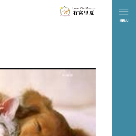
MENU
！