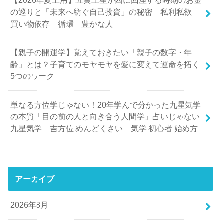
【2026年夏土用】五黄土星が西に回座する時期のお金
の巡りと「未来へ紡ぐ自己投資」の秘密 私利私欲
買い物依存 循環 豊かな人
【親子の開運学】覚えておきたい「親子の数字・年
齢」とは？子育てのモヤモヤを愛に変えて運命を拓く
5つのワーク
単なる方位学じゃない！20年学んで分かった九星気学
の本質「目の前の人と向き合う人間学」占いじゃない
九星気学 吉方位 めんどくさい 気学 初心者 始め方
アーカイブ
2026年8月