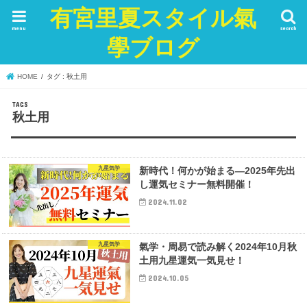
有宮里夏スタイル氣
menu
search
學ブログ
HOME
タグ : 秋土用
秋土用
九星気学
新時代！何かが始まる—2025年先出
し運気セミナー無料開催！
2024.11.02
九星気学
氣学・周易で読み解く2024年10月秋
土用九星運気一気見せ！
2024.10.05