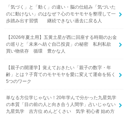
「気づく」と「動く」の違い・脳の仕組み「気づいた
のに動けない」のはなぜ？心のモヤモヤを整理して一
歩踏み出す習慣 継続できない過去に戻る人
【2026年夏土用】五黄土星が西に回座する時期のお金
の巡りと「未来へ紡ぐ自己投資」の秘密 私利私欲
買い物依存 循環 豊かな人
【親子の開運学】覚えておきたい「親子の数字・年
齢」とは？子育てのモヤモヤを愛に変えて運命を拓く
5つのワーク
単なる方位学じゃない！20年学んで分かった九星気学
の本質「目の前の人と向き合う人間学」占いじゃない
九星気学 吉方位 めんどくさい 気学 初心者 始め方