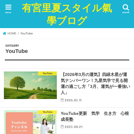
有宮里夏スタイル氣
menu
search
學ブログ
HOME
YouTube
YouTube
YouTube
【2026年3月の運気】四緑木星が運
気ナンバーワン！九星気学で見る開
運の過ごし方「3月、運気が一番強い
人」
2026.03.11
YouTube
YouTube更新 気学 生き方 心根
成長塾
2023.08.21