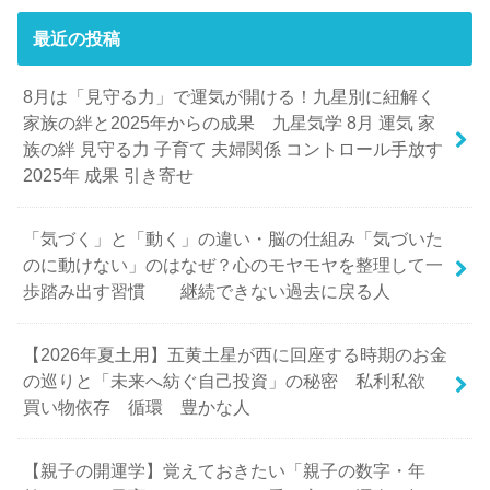
最近の投稿
8月は「見守る力」で運気が開ける！九星別に紐解く
家族の絆と2025年からの成果 九星気学 8月 運気 家
族の絆 見守る力 子育て 夫婦関係 コントロール手放す
2025年 成果 引き寄せ
「気づく」と「動く」の違い・脳の仕組み「気づいた
のに動けない」のはなぜ？心のモヤモヤを整理して一
歩踏み出す習慣 継続できない過去に戻る人
【2026年夏土用】五黄土星が西に回座する時期のお金
の巡りと「未来へ紡ぐ自己投資」の秘密 私利私欲
買い物依存 循環 豊かな人
【親子の開運学】覚えておきたい「親子の数字・年