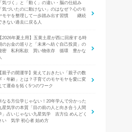
「気づく」と「動く」の違い・脳の仕組み
「気づいたのに動けない」のはなぜ？心のモ
ヤモヤを整理して一歩踏み出す習慣 継続
できない過去に戻る人
【2026年夏土用】五黄土星が西に回座する時
期のお金の巡りと「未来へ紡ぐ自己投資」の
秘密 私利私欲 買い物依存 循環 豊かな
人
【親子の開運学】覚えておきたい「親子の数
字・年齢」とは？子育てのモヤモヤを愛に変
えて運命を拓く5つのワーク
単なる方位学じゃない！20年学んで分かった
九星気学の本質「目の前の人と向き合う人間
学」占いじゃない九星気学 吉方位 めんどく
さい 気学 初心者 始め方