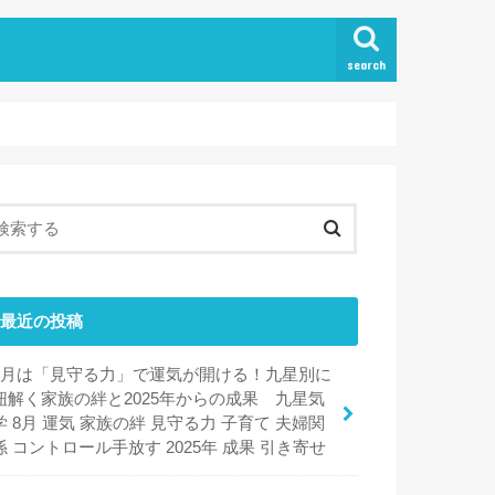
search
最近の投稿
8月は「見守る力」で運気が開ける！九星別に
紐解く家族の絆と2025年からの成果 九星気
学 8月 運気 家族の絆 見守る力 子育て 夫婦関
係 コントロール手放す 2025年 成果 引き寄せ