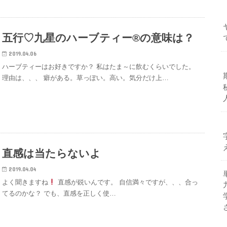
五行♡九星のハーブティー®の意味は？
2019.04.06
ハーブティーはお好きですか？ 私はたま～に飲むくらいでした。
理由は、、、 癖がある。草っぽい。高い。気分だけ上…
直感は当たらないよ
2019.04.04
よく聞きますね
直感が鋭いんです。 自信満々ですが、、、合っ
てるのかな？ でも、直感を正しく使…