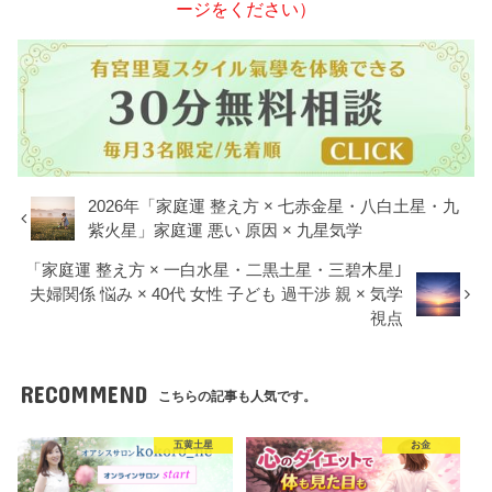
ージをください）
2026年「家庭運 整え方 × 七赤金星・八白土星・九
紫火星」家庭運 悪い 原因 × 九星気学
「家庭運 整え方 × 一白水星・二黒土星・三碧木星｣
夫婦関係 悩み × 40代 女性 子ども 過干渉 親 × 気学
視点
RECOMMEND
こちらの記事も人気です。
五黄土星
お金