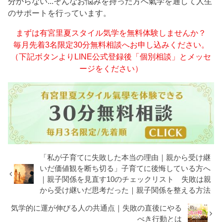
分からない...そんなお悩みを持った方へ氣学を通して人生
のサポートを行っています。
まずは有宮里夏スタイル気学を無料体験しませんか？
毎月先着3名限定30分無料相談へお申し込みください。
（下記ボタンよりLINE公式登録後「個別相談」とメッセ
ージをください）
「私が子育てに失敗した本当の理由｜親から受け継
いだ価値観を断ち切る」子育てに後悔している方へ
｜親子関係を見直す10のチェックリスト 失敗は親
から受け継いだ思考だった｜親子関係を整える方法
気学的に運が伸びる人の共通点｜失敗の直後にやる
べき行動とは