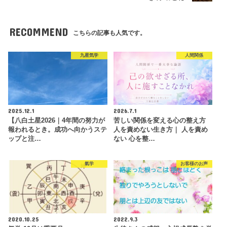
RECOMMEND
こちらの記事も人気です。
九星気学
人間関係
2025.12.1
2026.7.1
【八白土星2026｜4年間の努力が
苦しい関係を変える心の整え方
報われるとき。成功へ向かうステ
人を責めない生き方｜ 人を責め
ップと注…
ない 心を整…
氣学
お客様のお声
2020.10.25
2022.9.3