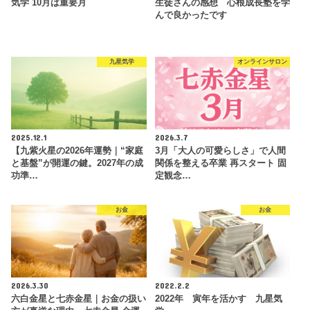
気学 10月は重要月
生徒さんの感想 心根成長塾を学
んで良かったです
九星気学
オンラインサロン
2025.12.1
2026.3.7
【九紫火星の2026年運勢｜“家庭
3月「大人の可愛らしさ」で人間
と基盤”が開運の鍵。2027年の成
関係を整える卒業 再スタート 固
功準…
定観念…
お金
お金
2026.3.30
2022.2.2
六白金星と七赤金星｜お金の扱い
2022年 寅年を活かす 九星気