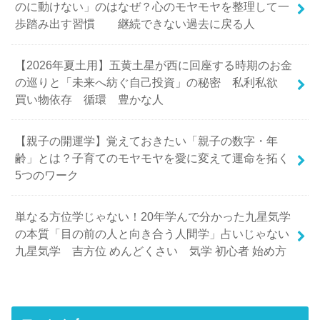
のに動けない」のはなぜ？心のモヤモヤを整理して一
歩踏み出す習慣 継続できない過去に戻る人
【2026年夏土用】五黄土星が西に回座する時期のお金
の巡りと「未来へ紡ぐ自己投資」の秘密 私利私欲
買い物依存 循環 豊かな人
【親子の開運学】覚えておきたい「親子の数字・年
齢」とは？子育てのモヤモヤを愛に変えて運命を拓く
5つのワーク
単なる方位学じゃない！20年学んで分かった九星気学
の本質「目の前の人と向き合う人間学」占いじゃない
九星気学 吉方位 めんどくさい 気学 初心者 始め方