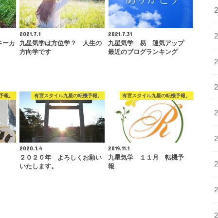
2021.7.1
2021.7.31
キーカ
九星気学は方位学？ 人生の
九星気学 易 運気アップ
ス
方向学です
最近のブログランキング
予報。
有宮スタイル九星の転機予報。
有宮スタイル九星の転機予報。
2020.1.4
2019.11.1
２０２０年 よろしくお願い
九星気学 １１月 転機予
いたします。
報