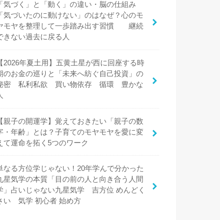
「気づく」と「動く」の違い・脳の仕組み
「気づいたのに動けない」のはなぜ？心のモ
ヤモヤを整理して一歩踏み出す習慣 継続
できない過去に戻る人
【2026年夏土用】五黄土星が西に回座する時
期のお金の巡りと「未来へ紡ぐ自己投資」の
秘密 私利私欲 買い物依存 循環 豊かな
人
【親子の開運学】覚えておきたい「親子の数
字・年齢」とは？子育てのモヤモヤを愛に変
えて運命を拓く5つのワーク
単なる方位学じゃない！20年学んで分かった
九星気学の本質「目の前の人と向き合う人間
学」占いじゃない九星気学 吉方位 めんどく
さい 気学 初心者 始め方