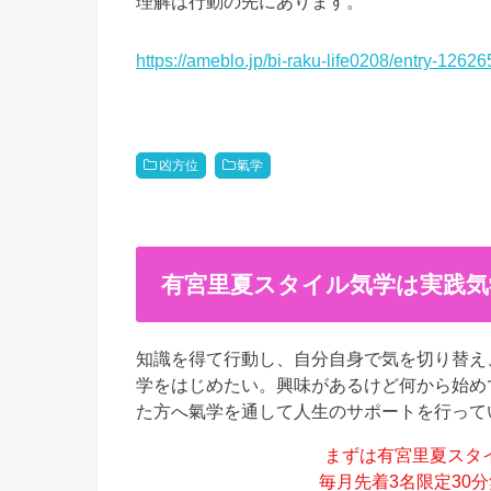
理解は行動の先にあります。
https://ameblo.jp/bi-raku-life0208/entry-1262
凶方位
氣学
有宮里夏スタイル気学は実践気
知識を得て行動し、自分自身で気を切り替え
学をはじめたい。興味があるけど何から始めて
た方へ氣学を通して人生のサポートを行って
まずは有宮里夏スタ
毎月先着3名限定30