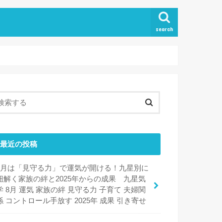
search
最近の投稿
8月は「見守る力」で運気が開ける！九星別に
紐解く家族の絆と2025年からの成果 九星気
学 8月 運気 家族の絆 見守る力 子育て 夫婦関
係 コントロール手放す 2025年 成果 引き寄せ