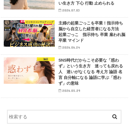
い生き方 下心 行動 止められる
2026.07.03
ビジネスコンサルティング
主婦の起業ごっこを卒業！指示待ち
脳から自立した経営者になる方法
起業ごっこ 指示待ち 卒業 雇われ脳
卒業 マインド
2026.06.24
論語
SNS時代だからこそ必要な「惑わ
ず」という生き方 迷っても戻れる
人 迷いがなくなる 考え方 論語 名
言 自分軸になる 論語に学ぶ「惑わ
ず」の意味
2026.05.29