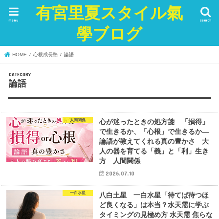
有宮里夏スタイル氣
menu
search
學ブログ
HOME
心根成長塾
論語
論語
人間関係
心が迷ったときの処方箋 「損得」
で生きるか、「心根」で生きるか―
論語が教えてくれる真の豊かさ 大
人の器を育てる「義」と「利」生き
方 人間関係
2026.07.10
一白水星
八白土星 一白水星「待てば待つほ
ど良くなる」は本当？水天需に学ぶ
タイミングの見極め方 水天需 焦らな