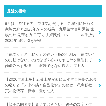
最近の投稿
8月は「見守る力」で運気が開ける！九星別に紐解く
家族の絆と2025年からの成果 九星気学 8月 運気 家
族の絆 見守る力 子育て 夫婦関係 コントロール手放す
2025年 成果 引き寄せ
「気づく」と「動く」の違い・脳の仕組み「気づいた
のに動けない」のはなぜ？心のモヤモヤを整理して一
歩踏み出す習慣 継続できない過去に戻る人
【2026年夏土用】五黄土星が西に回座する時期のお金
の巡りと「未来へ紡ぐ自己投資」の秘密 私利私欲
買い物依存 循環 豊かな人
【親子の開運学】覚えておきたい「親子の数字・年