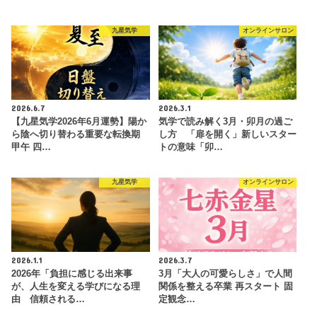
九星気学
オンラインサロン
2026.6.7
2026.3.1
【九星気学2026年6月運勢】陽か
気学で読み解く3月・卯月の過ご
ら陰へ切り替わる重要な転換期
し方 「扉を開く」新しいスター
甲午 四…
トの意味「卯…
九星気学
オンラインサロン
2026.1.1
2026.3.7
2026年「負担に感じる出来事
3月「大人の可愛らしさ」で人間
が、人生を変える学びになる理
関係を整える卒業 再スタート 固
由 信頼される…
定観念…