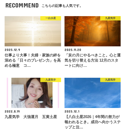
RECOMMEND
こちらの記事も人気です。
一白水星
九星気学
2025.12.9
2025.11.20
仕事より大事！夫婦・家族の絆を
「亥の月にやるべきこと。心と運
深める「日々のプレゼン力」を高
気を切り替える方法 12月のスタ
める極意 コ…
ートに向け…
九星気学
九星気学
2022.8.19
2025.12.1
九星気学 大強運月 五黄土星
【八白土星2026｜4年間の努力が
報われるとき。成功へ向かうステ
ップと注…