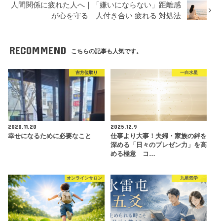
人間関係に疲れた人へ｜「嫌いにならない」距離感
が心を守る 人付き合い 疲れる 対処法
RECOMMEND
こちらの記事も人気です。
吉方位取り
一白水星
2020.11.20
2025.12.9
幸せになるために必要なこと
仕事より大事！夫婦・家族の絆を
深める「日々のプレゼン力」を高
める極意 コ…
オンラインサロン
九星気学