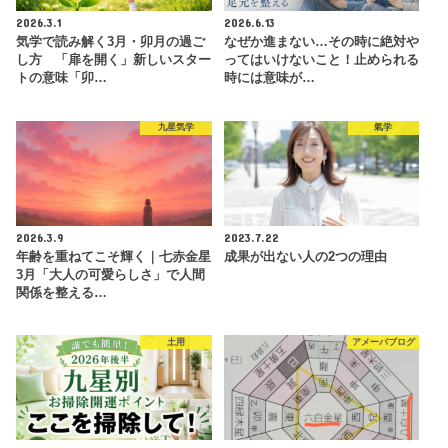
2026.3.1
2026.6.13
気学で読み解く3月・卯月の過ご
なぜか進まない…その時に絶対や
し方 「扉を開く」新しいスター
ってはいけないこと！止められる
トの意味「卯…
時には意味が…
九星気学
氣学
2026.3.9
2023.7.22
年齢を重ねてこそ輝く｜七赤金星
成果が出ない人の2つの理由
3月「大人の可愛らしさ」で人間
関係を整える…
土用
アメーバブログ