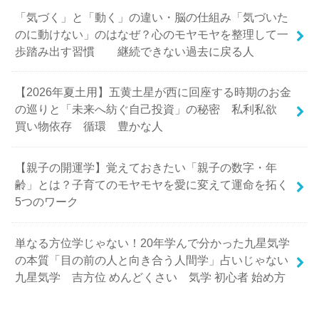
「気づく」と「動く」の違い・脳の仕組み「気づいた
のに動けない」のはなぜ？心のモヤモヤを整理して一
歩踏み出す習慣 継続できない過去に戻る人
【2026年夏土用】五黄土星が西に回座する時期のお金
の巡りと「未来へ紡ぐ自己投資」の秘密 私利私欲
買い物依存 循環 豊かな人
【親子の開運学】覚えておきたい「親子の数字・年
齢」とは？子育てのモヤモヤを愛に変えて運命を拓く
5つのワーク
単なる方位学じゃない！20年学んで分かった九星気学
の本質「目の前の人と向き合う人間学」占いじゃない
九星気学 吉方位 めんどくさい 気学 初心者 始め方