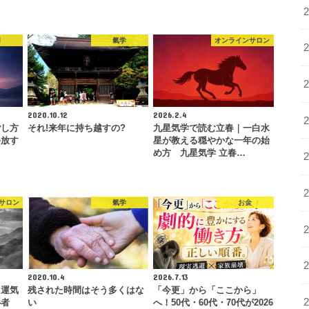
用
氣学
オンラインサロン
2020.10.12
2026.2.4
ごし方
それ!来年に持ち越すの?
九星気学で読む立春｜一白水
手放す
星が教える穏やかな一年の始
め方 九星気学 立春…
サロン
氣学
お金
2020.10.4
2026.7.13
】運気
残された時間はそう多くはな
「今更」から「ここから」
心者
い
へ！50代・60代・70代が2026