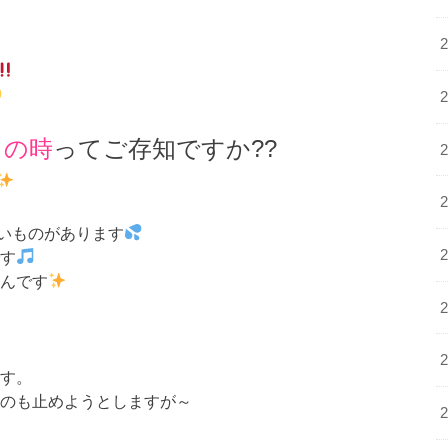
スの時
ってご存知ですか??
いものがあります
です
いんです
ます。
るのも止めようとしますが～