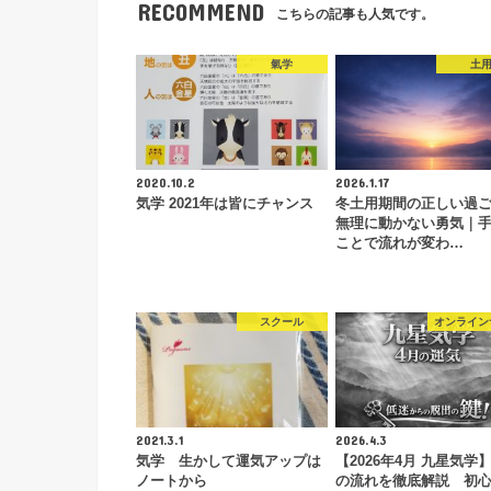
RECOMMEND
こちらの記事も人気です。
氣学
土
2020.10.2
2026.1.17
気学 2021年は皆にチャンス
冬土用期間の正しい過
無理に動かない勇気｜
ことで流れが変わ…
スクール
オンライン
2021.3.1
2026.4.3
気学 生かして運気アップは
【2026年4月 九星気学
ノートから
の流れを徹底解説 初