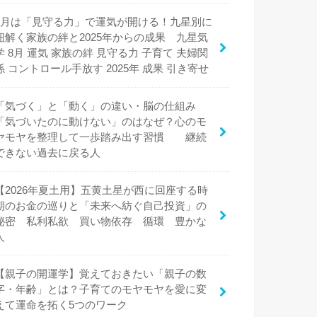
8月は「見守る力」で運気が開ける！九星別に
紐解く家族の絆と2025年からの成果 九星気
学 8月 運気 家族の絆 見守る力 子育て 夫婦関
係 コントロール手放す 2025年 成果 引き寄せ
「気づく」と「動く」の違い・脳の仕組み
「気づいたのに動けない」のはなぜ？心のモ
ヤモヤを整理して一歩踏み出す習慣 継続
できない過去に戻る人
【2026年夏土用】五黄土星が西に回座する時
期のお金の巡りと「未来へ紡ぐ自己投資」の
秘密 私利私欲 買い物依存 循環 豊かな
人
【親子の開運学】覚えておきたい「親子の数
字・年齢」とは？子育てのモヤモヤを愛に変
えて運命を拓く5つのワーク