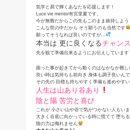
気学と易で輝くあなたを応援します！
Luce vie mentor有宮里夏です。
今が無難だからこの先もこのまま維持しよう
こんな世の中だから そう願うのも当然です
願ってそうなれば良いのですが…
本当は 更に良くなる
チャン
先を観て準備出来るようにお伝えしています
困った事が起きてから動くのはなかなか難し
良い時は気持ちも前向き 身体も調子良いん
その先の 目標も持ちやすく準備も進めやす
人生は山あり谷あり
陰と陽 苦労と喜び
これが 小さい山や谷で気がつかない人もい
大きく谷底に向かっている時に慌てて 堕ち
陰の力は侮れません