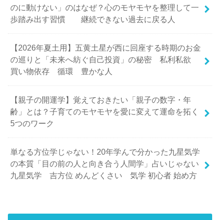
のに動けない」のはなぜ？心のモヤモヤを整理して一
歩踏み出す習慣 継続できない過去に戻る人
【2026年夏土用】五黄土星が西に回座する時期のお金
の巡りと「未来へ紡ぐ自己投資」の秘密 私利私欲
買い物依存 循環 豊かな人
【親子の開運学】覚えておきたい「親子の数字・年
齢」とは？子育てのモヤモヤを愛に変えて運命を拓く
5つのワーク
単なる方位学じゃない！20年学んで分かった九星気学
の本質「目の前の人と向き合う人間学」占いじゃない
九星気学 吉方位 めんどくさい 気学 初心者 始め方