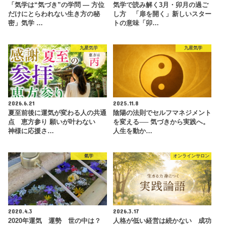
「気学は“気づき”の学問 ― 方位
気学で読み解く3月・卯月の過ご
だけにとらわれない生き方の秘
し方 「扉を開く」新しいスター
密」気学 …
トの意味「卯…
九星気学
九星気学
2026.6.21
2025.11.8
夏至前後に運気が変わる人の共通
陰陽の法則でセルフマネジメント
点 恵方参り 願いが叶わない
を変える── 気づきから実践へ。
神様に応援さ…
人生を動か…
氣学
オンラインサロン
2020.4.3
2026.3.17
2020年運気 運勢 世の中は？
人格が低い経営は続かない 成功