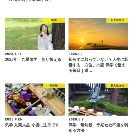
氣学
五大凶方位
2023.7.27
2026.1.9
2023年 九星気学 切り替える
知らずに取っていない？人生に影
響する「方位」の話 気学で整え
る毎日｜避…
暗剣殺
五大凶方位
2020.9.26
2020.5.7
気学 九紫火星 今後に注目です
気学 暗剣殺 予期せぬ不運を弱
める方法