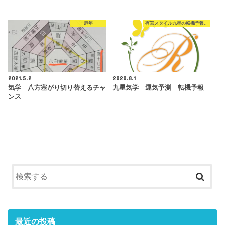
厄年
有宮スタイル九星の転機予報。
2021.5.2
2020.8.1
気学 八方塞がり切り替えるチャ
九星気学 運気予測 転機予報
ンス
最近の投稿