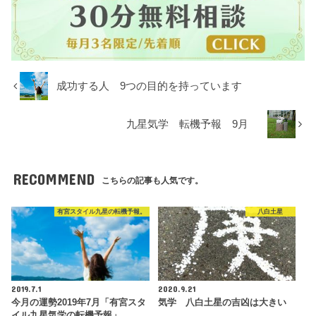
成功する人 9つの目的を持っています
九星気学 転機予報 9月
RECOMMEND
こちらの記事も人気です。
有宮スタイル九星の転機予報。
八白土星
2019.7.1
2020.9.21
今月の運勢2019年7月「有宮スタ
気学 八白土星の吉凶は大きい
イル九星気学の転機予報」