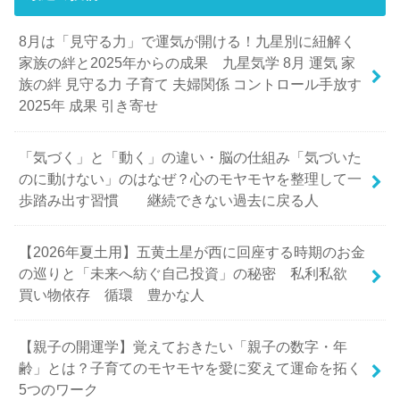
8月は「見守る力」で運気が開ける！九星別に紐解く
家族の絆と2025年からの成果 九星気学 8月 運気 家
族の絆 見守る力 子育て 夫婦関係 コントロール手放す
2025年 成果 引き寄せ
「気づく」と「動く」の違い・脳の仕組み「気づいた
のに動けない」のはなぜ？心のモヤモヤを整理して一
歩踏み出す習慣 継続できない過去に戻る人
【2026年夏土用】五黄土星が西に回座する時期のお金
の巡りと「未来へ紡ぐ自己投資」の秘密 私利私欲
買い物依存 循環 豊かな人
【親子の開運学】覚えておきたい「親子の数字・年
齢」とは？子育てのモヤモヤを愛に変えて運命を拓く
5つのワーク